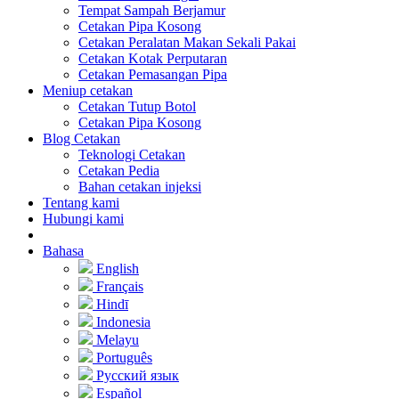
Tempat Sampah Berjamur
Cetakan Pipa Kosong
Cetakan Peralatan Makan Sekali Pakai
Cetakan Kotak Perputaran
Cetakan Pemasangan Pipa
Meniup cetakan
Cetakan Tutup Botol
Cetakan Pipa Kosong
Blog Cetakan
Teknologi Cetakan
Cetakan Pedia
Bahan cetakan injeksi
Tentang kami
Hubungi kami
Bahasa
English
Français
Hindī
Indonesia
Melayu
Português
Русский язык
Español