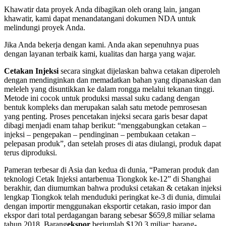
Khawatir data proyek Anda dibagikan oleh orang lain, jangan
khawatir, kami dapat menandatangani dokumen NDA untuk
melindungi proyek Anda.
Jika Anda bekerja dengan kami. Anda akan sepenuhnya puas
dengan layanan terbaik kami, kualitas dan harga yang wajar.
Cetakan Injeksi
secara singkat dijelaskan bahwa cetakan diperoleh
dengan mendinginkan dan memadatkan bahan yang dipanaskan dan
meleleh yang disuntikkan ke dalam rongga melalui tekanan tinggi.
Metode ini cocok untuk produksi massal suku cadang dengan
bentuk kompleks dan merupakan salah satu metode pemrosesan
yang penting. Proses pencetakan injeksi secara garis besar dapat
dibagi menjadi enam tahap berikut: “menggabungkan cetakan –
injeksi – pengepakan – pendinginan – pembukaan cetakan –
pelepasan produk”, dan setelah proses di atas diulangi, produk dapat
terus diproduksi.
Pameran terbesar di Asia dan kedua di dunia, “Pameran produk dan
teknologi Cetak Injeksi antarbenua Tiongkok ke-12” di Shanghai
berakhir, dan diumumkan bahwa produksi cetakan & cetakan injeksi
lengkap Tiongkok telah menduduki peringkat ke-3 di dunia, dimulai
dengan importir menggunakan eksportir cetakan, rasio impor dan
ekspor dari total perdagangan barang sebesar $659,8 miliar selama
tahun 2018. Barang
ekspor
berjumlah $120,3 miliar; barang-