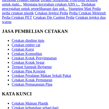
untuk maki...
Mengapa kecerahan cetakan ABS i...
Tindakan
pencegahan untuk pemeliharaan dan upk...
Stamping Mati Pedia
pedia cetakan plastik
Cetakan Injeksi Pedia
Pedia Cetakan Melepuh
Pedia Cetakan PET
Cetakan Die Casting Pedia
Cetakan injeksi dua
warna
JASA PEMBELIAN CETAKAN
Cetakan dinding tipis
Cetakan ember cat
Cetakan Kursi
Cetakan Komoditas
Cetakan Kotak Penyimpanan
Cetakan Kotak Segar
Tempat Sampah Berjamur
Cetakan Pipa Kosong
Cetakan Peralatan Makan Sekali Pakai
Cetakan Kotak Perputaran
Cetakan Pemasangan Pipa
KATA KUNCI
Cetakan Mainan Plastik
Cetakan kebutuhan sehari-hari