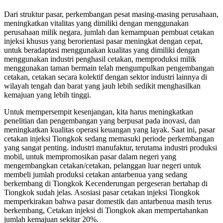
Dari struktur pasar, perkembangan pesat masing-masing perusahaan,
meningkatkan vitalitas yang dimiliki dengan menggunakan
perusahaan milik negara, jumlah dan kemampuan pembuat cetakan
injeksi khusus yang berorientasi pasar meningkat dengan cepat,
untuk beradaptasi menggunakan kualitas yang dimiliki dengan
menggunakan industri penghasil cetakan, memproduksi milik
menggunakan taman bermain telah mengumpulkan pengembangan
cetakan, cetakan secara kolektif dengan sektor industri lainnya di
wilayah tengah dan barat yang jauh lebih sedikit menghasilkan
kemajuan yang lebih tinggi.
Untuk mempersempit kesenjangan, kita harus meningkatkan
penelitian dan pengembangan yang berpusat pada inovasi, dan
meningkatkan kualitas operasi keuangan yang layak. Saat ini, pasar
cetakan injeksi Tiongkok sedang memasuki periode perkembangan
yang sangat penting. industri manufaktur, terutama industri produksi
mobil, untuk mempromosikan pasar dalam negeri yang
mengembangkan cetakan/cetakan, pelanggan luar negeri untuk
membeli jumlah produksi cetakan antarbenua yang sedang
berkembang di Tiongkok Kecenderungan pergeseran bertahap di
Tiongkok sudah jelas. Asosiasi pasar cetakan injeksi Tiongkok
memperkirakan bahwa pasar domestik dan antarbenua masih terus
berkembang, Cetakan injeksi di Tiongkok akan mempertahankan
jumlah kemajuan sekitar 20%.