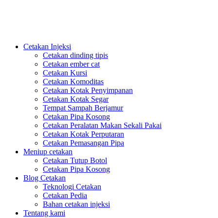
PlasticsMould.COM
Cetakan Injeksi
Cetakan dinding tipis
Cetakan ember cat
Cetakan Kursi
Cetakan Komoditas
Cetakan Kotak Penyimpanan
Cetakan Kotak Segar
Tempat Sampah Berjamur
Cetakan Pipa Kosong
Cetakan Peralatan Makan Sekali Pakai
Cetakan Kotak Perputaran
Cetakan Pemasangan Pipa
Meniup cetakan
Cetakan Tutup Botol
Cetakan Pipa Kosong
Blog Cetakan
Teknologi Cetakan
Cetakan Pedia
Bahan cetakan injeksi
Tentang kami