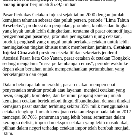
barang
impor
berjumlah $539,5 miliar
Pasar Perkakas Cetakan Injeksi sejak tahun 2000 dengan jumlah
kemajuan tahunan sebesar dua puluh persen, periode "Lima Tahun
Kesebelas", produksi dan penjualan, produksi, kualitas dan tingkat
yang layak untuk lebih ditingkatkan, terutama di pasar otomotif juga
pengembangan pasarnya, produksi peningkatan ujung cetakan,
produk penghasil yang unggul untuk perkakas cetakan untuk lebih
meningkatkan tingkat khusus untuk memberikan jaminan.
Cetakan
Injeksi Cina
wakil presiden eksekutif dan sekretaris jenderal
Asosiasi Pasar, kata Cao Yanan, pasar cetakan & cetakan Tiongkok
sedang mengalami “masa perkembangan emas”, periode waktu ke
depan akan bertahan untuk mempertahankan pertumbuhan yang
berkelanjutan dan cepat.
Dalam beberapa tahun terakhir, pasar cetakan mempercepat
penyesuaian struktur produk atau layanan, menjadi cetakan yang
besar, canggih, kompleks, dan berumur panjang karena jumlah
kemajuan cetakan berteknologi tinggi dibandingkan dengan tingkat
kemajuan pasar standar, terhitung sekitar 35% milik menggunakan
cetakan lengkap. Jumlah kemajuan cetakan ekspor pada tahun 2017
mencapai 60,76%, penurunan yang lebih besar, sementara dalam
kerangka defisit, impor dan ekspor cetakan yang lebih masuk akal,
pilihan dalam negeri terhadap cetakan impor telah berubah menjadi
iklim.