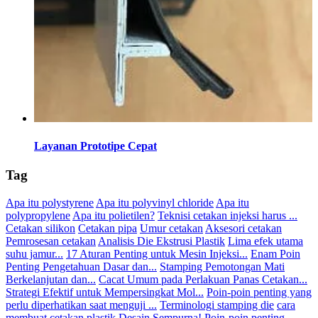
Layanan Prototipe Cepat
Tag
Apa itu polystyrene
Apa itu polyvinyl chloride
Apa itu
polypropylene
Apa itu polietilen?
Teknisi cetakan injeksi harus ...
Cetakan silikon
Cetakan pipa
Umur cetakan
Aksesori cetakan
Pemrosesan cetakan
Analisis Die Ekstrusi Plastik
Lima efek utama
suhu jamur...
17 Aturan Penting untuk Mesin Injeksi...
Enam Poin
Penting Pengetahuan Dasar dan...
Stamping Pemotongan Mati
Berkelanjutan dan...
Cacat Umum pada Perlakuan Panas Cetakan...
Strategi Efektif untuk Mempersingkat Mol...
Poin-poin penting yang
perlu diperhatikan saat menguji ...
Terminologi stamping die
cara
membuat cetakan plastik
Desain Sempurna! Poin-poin penting