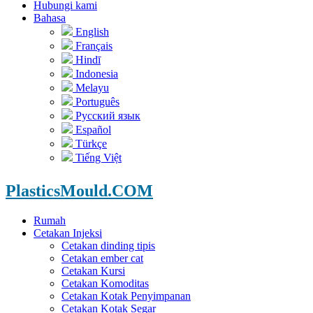
Hubungi kami
Bahasa
English
Français
Hindī
Indonesia
Melayu
Português
Русский язык
Español
Türkçe
Tiếng Việt
PlasticsMould.COM
Rumah
Cetakan Injeksi
Cetakan dinding tipis
Cetakan ember cat
Cetakan Kursi
Cetakan Komoditas
Cetakan Kotak Penyimpanan
Cetakan Kotak Segar