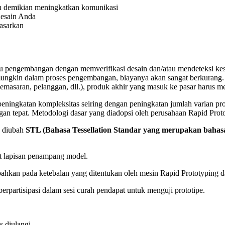
n demikian meningkatkan komunikasi
desain Anda
asarkan
pengembangan dengan memverifikasi desain dan/atau mendeteksi kes
ini mungkin dalam proses pengembangan, biayanya akan sangat berkura
 pemasaran, pelanggan, dll.), produk akhir yang masuk ke pasar harus
 peningkatan kompleksitas seiring dengan peningkatan jumlah varian
an tepat. Metodologi dasar yang diadopsi oleh perusahaan Rapid Proto
n diubah
STL (Bahasa Tessellation Standar yang merupakan bahasa
t lapisan penampang model.
ahkan pada ketebalan yang ditentukan oleh mesin Rapid Prototyping d
rpartisipasi dalam sesi curah pendapat untuk menguji prototipe.
s diulangi.