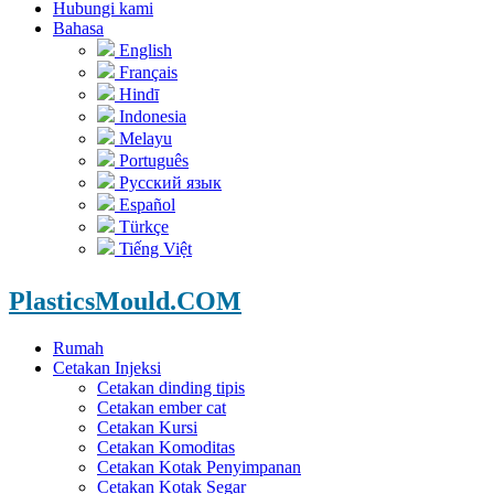
Hubungi kami
Bahasa
English
Français
Hindī
Indonesia
Melayu
Português
Русский язык
Español
Türkçe
Tiếng Việt
PlasticsMould.COM
Rumah
Cetakan Injeksi
Cetakan dinding tipis
Cetakan ember cat
Cetakan Kursi
Cetakan Komoditas
Cetakan Kotak Penyimpanan
Cetakan Kotak Segar