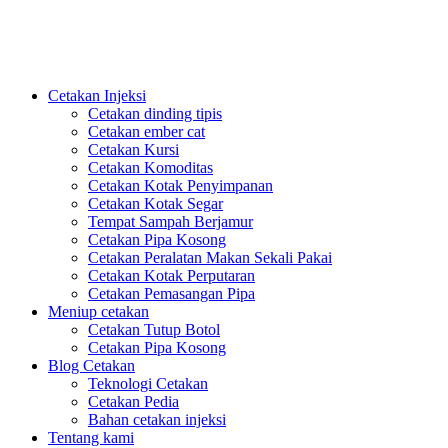
PlasticsMould.COM
Cetakan Injeksi
Cetakan dinding tipis
Cetakan ember cat
Cetakan Kursi
Cetakan Komoditas
Cetakan Kotak Penyimpanan
Cetakan Kotak Segar
Tempat Sampah Berjamur
Cetakan Pipa Kosong
Cetakan Peralatan Makan Sekali Pakai
Cetakan Kotak Perputaran
Cetakan Pemasangan Pipa
Meniup cetakan
Cetakan Tutup Botol
Cetakan Pipa Kosong
Blog Cetakan
Teknologi Cetakan
Cetakan Pedia
Bahan cetakan injeksi
Tentang kami