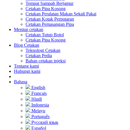
Tempat Sampah Berjamur
Cetakan Pipa Kosong
Cetakan Peralatan Makan Sekali Pakai
Cetakan Kotak Perputaran
Cetakan Pemasangan Pipa
Meniup cetakan
Cetakan Tutup Botol
Cetakan Pipa Kosong
Blog Cetakan
Teknologi Cetakan
Cetakan Pedia
Bahan cetakan injeksi
Tentang kami
Hubungi kami
Bahasa
English
Français
Hindī
Indonesia
Melayu
Português
Русский язык
Español