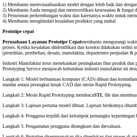
1) Membantu memvisualisasikan model dengan lebih baik dan denga
2) Membantu Anda menguji dan memverifikasi kesesuaian & fungsi 
3) Penurunan
perkembangan
waktu
dan karenanya waktu untuk mem
4) Membantu menghindari kesalahan produksi yang mahal
Prototipe cepat
Perusahaan Layanan Prototipe Cepat
membantu mengurangi waktu 
proses. Ketika kesalahan diidentifikasi dan koreksi dilakukan sed
(penelitian, pembelian, desain, manufaktur, departemen penjualan &
Industri Manufaktur terus menekankan peningkatan fitur produk dan
Prototyping Service menjawab kebutuhan industri manufaktur ini deng
Langkah 1: Model berbantuan komputer (CAD) dibuat dan kemudia
standar antara perangkat lunak CAD dan mesin Rapid Prototyping.
Langkah 2: Mesin Rapid Prototyping membaca
STL
file dan membua
Langkah 3: Lapisan pertama model dibuat. Lapisan berikutnya ditamb
Langkah 4: Pengguna terpilih dari kelompok pemangku kepentingan be
Langkah 5: Pengamatan pengguna dirangkum dan dievaluasi.
Langkah 6: Prototipe disempurnakan jika diperlukan dan proses di ata