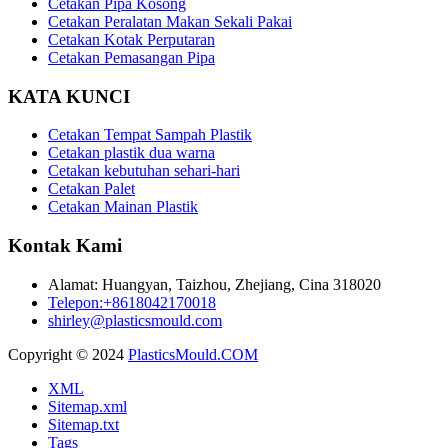
Cetakan Pipa Kosong
Cetakan Peralatan Makan Sekali Pakai
Cetakan Kotak Perputaran
Cetakan Pemasangan Pipa
KATA KUNCI
Cetakan Tempat Sampah Plastik
Cetakan plastik dua warna
Cetakan kebutuhan sehari-hari
Cetakan Palet
Cetakan Mainan Plastik
Kontak Kami
Alamat: Huangyan, Taizhou, Zhejiang, Cina 318020
Telepon:+8618042170018
shirley@plasticsmould.com
Copyright © 2024
PlasticsMould.COM
XML
Sitemap.xml
Sitemap.txt
Tags