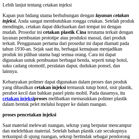
Lebih lanjut tentang cetakan injeksi
Kapan pun bidang utama berhubungan dengan
layanan cetakan
injeksi
, Anda sangat membutuhkan rongga cetakan. Setelah produk
mendingin, cetakan dapat dikeluarkan dari tempat ini dengan
mudah. Prosedur ini
cetakan plastik Cina
terutama terkait dengan
layanan pembuatan prototipe atau produksi massal, dari produk
terkait. Penggunaan pertama dari prosedur ini dapat diamati pada
tahun 1930-an. Sejak saat itu, berbagai kemajuan menjadikan
produk ini pilihan utama bagi semua orang. Cara ini dapat
digunakan untuk pembuatan berbagai benda, seperti tutup botol,
suku cadang otomotif, peralatan dapur, dudukan ponsel, dan
lainnya.
Kebanyakan polimer dapat digunakan dalam proses dan produk
yang dihasilkan
cetakan injeksi
termasuk tutup botol, sisir plastik,
perabot kecil dan bahkan panel pintu mobil. Pada dasarnya, itu
cetakan injeksi
proses
melibatkan memasukkan polimer plastik
dalam bentuk pelet melalui hopper ke dalam ruangan.
proses pencetakan injeksi
Saat material melewati ruangan, sekrup yang berputar mencampur
dan melelehkan material. Setelah bahan plastik cair secukupnya
terkumpul di ujung ruangan, sekrup bertindak sebagai pendorong