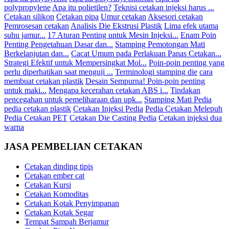
polypropylene
Apa itu polietilen?
Teknisi cetakan injeksi harus ...
Cetakan silikon
Cetakan pipa
Umur cetakan
Aksesori cetakan
Pemrosesan cetakan
Analisis Die Ekstrusi Plastik
Lima efek utama
suhu jamur...
17 Aturan Penting untuk Mesin Injeksi...
Enam Poin
Penting Pengetahuan Dasar dan...
Stamping Pemotongan Mati
Berkelanjutan dan...
Cacat Umum pada Perlakuan Panas Cetakan...
Strategi Efektif untuk Mempersingkat Mol...
Poin-poin penting yang
perlu diperhatikan saat menguji ...
Terminologi stamping die
cara
membuat cetakan plastik
Desain Sempurna! Poin-poin penting
untuk maki...
Mengapa kecerahan cetakan ABS i...
Tindakan
pencegahan untuk pemeliharaan dan upk...
Stamping Mati Pedia
pedia cetakan plastik
Cetakan Injeksi Pedia
Pedia Cetakan Melepuh
Pedia Cetakan PET
Cetakan Die Casting Pedia
Cetakan injeksi dua
warna
JASA PEMBELIAN CETAKAN
Cetakan dinding tipis
Cetakan ember cat
Cetakan Kursi
Cetakan Komoditas
Cetakan Kotak Penyimpanan
Cetakan Kotak Segar
Tempat Sampah Berjamur