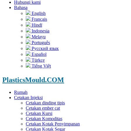
Hubungi kami
Bahasa
English
Français
Hindī
Indonesia
Melayu
Português
Русский язык
Español
Türkçe
Tiếng Việt
PlasticsMould.COM
Rumah
Cetakan Injeksi
Cetakan dinding tipis
Cetakan ember cat
Cetakan Kursi
Cetakan Komoditas
Cetakan Kotak Penyimpanan
Cetakan Kotak Segar