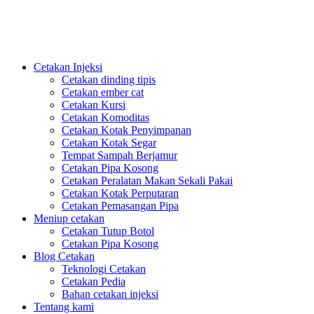
PlasticsMould.COM
Cetakan Injeksi
Cetakan dinding tipis
Cetakan ember cat
Cetakan Kursi
Cetakan Komoditas
Cetakan Kotak Penyimpanan
Cetakan Kotak Segar
Tempat Sampah Berjamur
Cetakan Pipa Kosong
Cetakan Peralatan Makan Sekali Pakai
Cetakan Kotak Perputaran
Cetakan Pemasangan Pipa
Meniup cetakan
Cetakan Tutup Botol
Cetakan Pipa Kosong
Blog Cetakan
Teknologi Cetakan
Cetakan Pedia
Bahan cetakan injeksi
Tentang kami