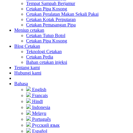
Tempat Sampah Berjamur
Cetakan Pipa Kosong
Cetakan Peralatan Makan Sekali Pakai
Cetakan Kotak Perputaran
Cetakan Pemasangan Pipa
Meniup cetakan
Cetakan Tutup Botol
Cetakan Pipa Kosong
Blog Cetakan
Teknologi Cetakan
Cetakan Pedia
Bahan cetakan injeksi
Tentang kami
Hubungi kami
Bahasa
English
Français
Hindī
Indonesia
Melayu
Português
Русский язык
Español