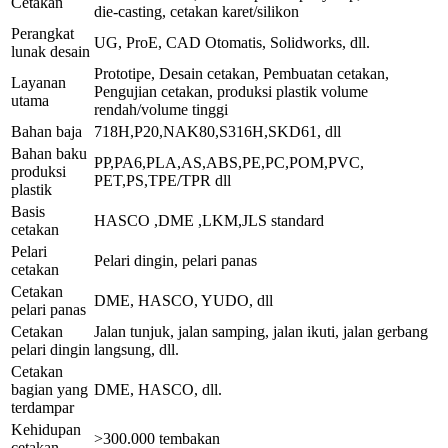
Cetakan
die-casting, cetakan karet/silikon
Perangkat
UG, ProE, CAD Otomatis, Solidworks, dll.
lunak desain
Prototipe, Desain cetakan, Pembuatan cetakan,
Layanan
Pengujian cetakan, produksi plastik volume
utama
rendah/volume tinggi
Bahan baja
718H,P20,NAK80,S316H,SKD61, dll
Bahan baku
PP,PA6,PLA,AS,ABS,PE,PC,POM,PVC,
produksi
PET,PS,TPE/TPR dll
plastik
Basis
HASCO ,DME ,LKM,JLS standard
cetakan
Pelari
Pelari dingin, pelari panas
cetakan
Cetakan
DME, HASCO, YUDO, dll
pelari panas
Cetakan
Jalan tunjuk, jalan samping, jalan ikuti, jalan gerbang
pelari dingin
langsung, dll.
Cetakan
bagian yang
DME, HASCO, dll.
terdampar
Kehidupan
>300.000 tembakan
cetakan