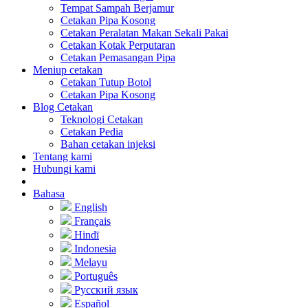
Tempat Sampah Berjamur
Cetakan Pipa Kosong
Cetakan Peralatan Makan Sekali Pakai
Cetakan Kotak Perputaran
Cetakan Pemasangan Pipa
Meniup cetakan
Cetakan Tutup Botol
Cetakan Pipa Kosong
Blog Cetakan
Teknologi Cetakan
Cetakan Pedia
Bahan cetakan injeksi
Tentang kami
Hubungi kami
Bahasa
English
Français
Hindī
Indonesia
Melayu
Português
Русский язык
Español