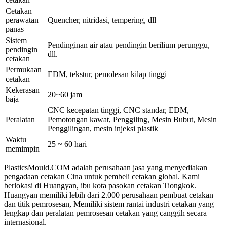
Cetakan
perawatan
Quencher, nitridasi, tempering, dll
panas
Sistem
Pendinginan air atau pendingin berilium perunggu,
pendingin
dll.
cetakan
Permukaan
EDM, tekstur, pemolesan kilap tinggi
cetakan
Kekerasan
20~60 jam
baja
CNC kecepatan tinggi, CNC standar, EDM,
Peralatan
Pemotongan kawat, Penggiling, Mesin Bubut, Mesin
Penggilingan, mesin injeksi plastik
Waktu
25 ~ 60 hari
memimpin
PlasticsMould.COM adalah perusahaan jasa yang menyediakan
pengadaan cetakan Cina untuk pembeli cetakan global. Kami
berlokasi di Huangyan, ibu kota pasokan cetakan Tiongkok.
Huangyan memiliki lebih dari 2.000 perusahaan pembuat cetakan
dan titik pemrosesan, Memiliki sistem rantai industri cetakan yang
lengkap dan peralatan pemrosesan cetakan yang canggih secara
internasional.