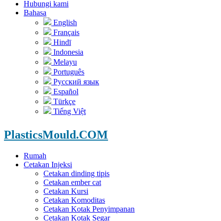
Hubungi kami
Bahasa
English
Français
Hindī
Indonesia
Melayu
Português
Русский язык
Español
Türkçe
Tiếng Việt
PlasticsMould.COM
Rumah
Cetakan Injeksi
Cetakan dinding tipis
Cetakan ember cat
Cetakan Kursi
Cetakan Komoditas
Cetakan Kotak Penyimpanan
Cetakan Kotak Segar