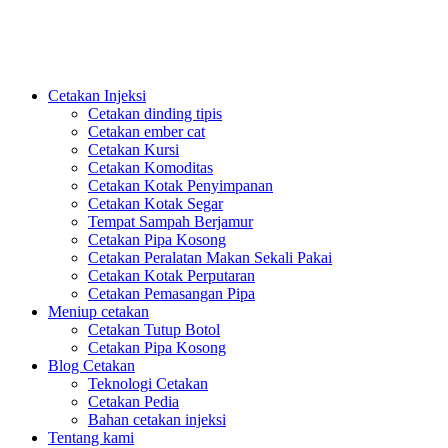
PlasticsMould.COM
Cetakan Injeksi
Cetakan dinding tipis
Cetakan ember cat
Cetakan Kursi
Cetakan Komoditas
Cetakan Kotak Penyimpanan
Cetakan Kotak Segar
Tempat Sampah Berjamur
Cetakan Pipa Kosong
Cetakan Peralatan Makan Sekali Pakai
Cetakan Kotak Perputaran
Cetakan Pemasangan Pipa
Meniup cetakan
Cetakan Tutup Botol
Cetakan Pipa Kosong
Blog Cetakan
Teknologi Cetakan
Cetakan Pedia
Bahan cetakan injeksi
Tentang kami